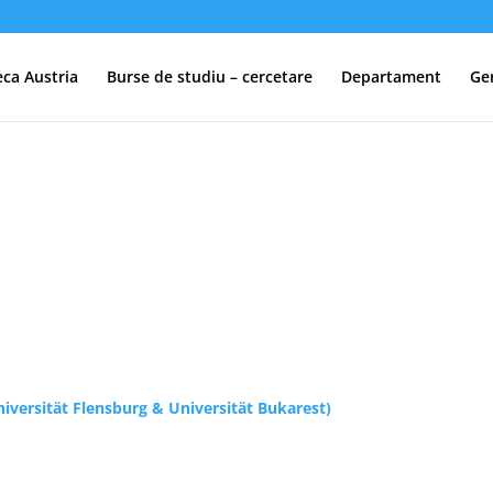
eca Austria
Burse de studiu – cercetare
Departament
Ge
niversität Flensburg & Universität Bukarest)