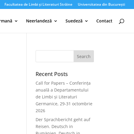
Facultatea de Limbi și Literaturi Străine
Universitatea din București
rmană
Neerlandeză
Suedeză
Contact
Recent Posts
Call for Papers – Conferința
anuală a Departamentului
de Limbi și Literaturi
Germanice, 29-31 octombrie
2026
Der Sprachbericht geht auf
Reisen. Deutsch in
Rumänien, Deutsch in