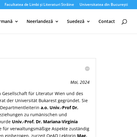
Facultatea de Limbi și Literaturi Străine
Universitatea din București
rmană
Neerlandeză
Suedeză
Contact
Mai, 2024
 Gesellschaft für Literatur Wien und des
t der Universität Bukarest gegründet. Sie
 Departmentleiterin
a.o. Univ.-Prof Dr.
n Beziehungen zu rumänischen und
 wurde
Univ.-Prof. Dr. Mariana-Virginia
ie für verwaltungsmäßige Aspekte zuständig
nnen einbezogen, zurzeit OeAD Lektorin
Mag.