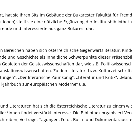
rt, hat sie ihren Sitz im Gebäude der Bukarester Fakultät für Frem
ationen) stellt sie eine nützliche Ergänzung der Institutsbibliothek
erende und Interessierte aus ganz Bukarest dar.
Bereichen haben sich österreichische Gegenwartsliteratur, Kinde
unde und Geschichte als inhaltliche Schwerpunkte dieser Präsenzbi
Gebieten der Geisteswissenschaften dar, wie z.B. Politikwissensch
ranslationswissenschaften. Zu den Literatur- bzw. Kulturzeitschrif
tungen”, „Der literarische Zaunkönig”, „Literatur und Kritik”, „Ma
hal-Jahrbuch zur europäischen Moderne“ u.a.
d Literaturen hat sich die österreichische Literatur zu einem wi
ller*innen findet verstärkt Interesse. Die Bibliothek organisiert V
chreiben, Vorträge, Tagungen, Foto-, Buch- und Dokumentarausstel