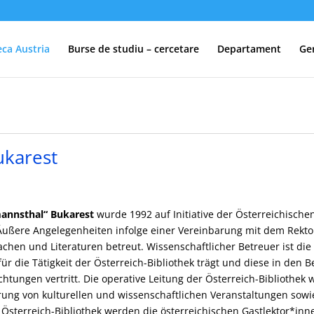
eca Austria
Burse de studiu – cercetare
Departament
Ge
ukarest
mannsthal“ Bukarest
wurde 1992 auf Initiative der Österreichischen
ußere Angelegenheiten infolge einer Vereinbarung mit dem Rektora
hen und Literaturen betreut. Wissenschaftlicher Betreuer ist die
 für die Tätigkeit der Österreich-Bibliothek trägt und diese in de
htungen vertritt. Die operative Leitung der Österreich-Bibliothek
hrung von kulturellen und wissenschaftlichen Veranstaltungen sow
er Österreich-Bibliothek werden die österreichischen Gastlektor*i