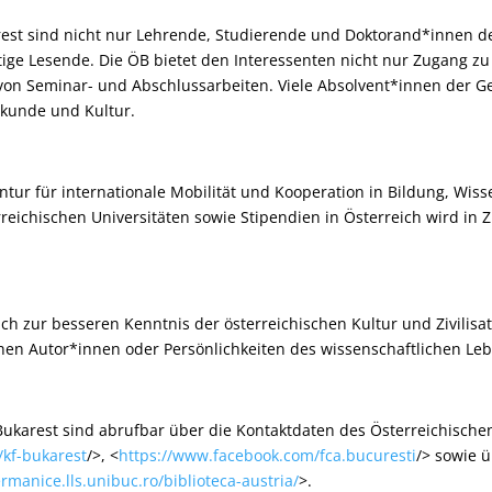
st sind nicht nur Lehrende, Studierende und Doktorand*innen de
ige Lesende. Die ÖB bietet den Interessenten nicht nur Zugang zu P
g von Seminar- und Abschlussarbeiten. Viele Absolvent*innen der 
skunde und Kultur.
tur für internationale Mobilität und Kooperation in Bildung, Wis
reichischen Universitäten sowie Stipendien in Österreich wird i
ich zur besseren Kenntnis der österreichischen Kultur und Zivilis
schen Autor*innen oder Persönlichkeiten des wissenschaftlichen 
Bukarest sind abrufbar über die Kontaktdaten des Österreichische
/kf-bukarest
/>, <
https://www.facebook.com/fca.bucuresti
/> sowie 
ermanice.lls.unibuc.ro/biblioteca-austria/
>.